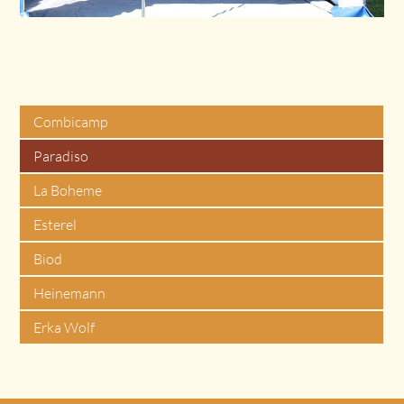
Combicamp
Paradiso
La Boheme
Esterel
Biod
Heinemann
Erka Wolf