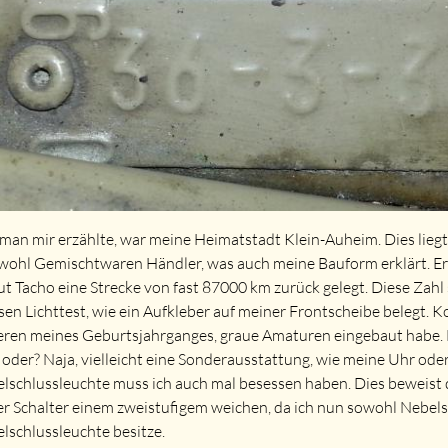
man mir erzählte, war meine Heimatstadt Klein-Auheim. Dies lieg
wohl Gemischtwaren Händler, was auch meine Bauform erklärt. Er 
aut Tacho eine Strecke von fast 87000 km zurück gelegt. Diese Zahl 
sen Lichttest, wie ein Aufkleber auf meiner Frontscheibe belegt. K
ren meines Geburtsjahrganges, graue Amaturen eingebaut habe. 
, oder? Naja, vielleicht eine Sonderausstattung, wie meine Uhr ode
lschlussleuchte muss ich auch mal besessen haben. Dies beweist d
er Schalter einem zweistufigem weichen, da ich nun sowohl Nebels
lschlussleuchte besitze.