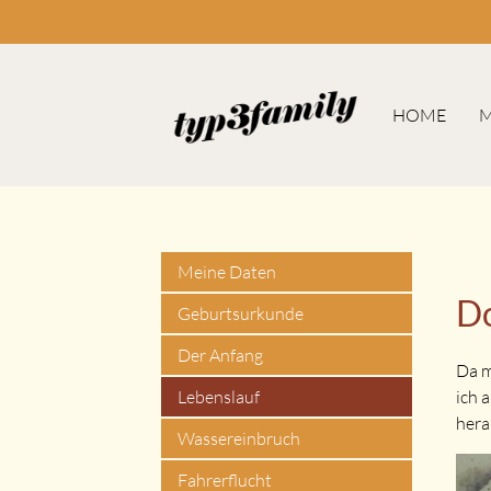
HOME
M
Suc
Meine Daten
Do
Geburtsurkunde
Der Anfang
Da m
ich 
Lebenslauf
hera
Wassereinbruch
Fahrerflucht