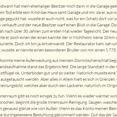
ndwann hat mein ehemaliger Besitzer mich dann in die Garage ges
em Tod erbte sein Kind das Haus samt Garage und mir. da er, aus w
ge geguckt hat, wusste er auch nicht, was für ein Schatz dort vor
 verkauft und der neue Besitzer warf einen Blick in die Garage. Do
sah nach über 30 Jahren zum ersten Mal wieder Tageslicht. Der neu
te er doch einen der einen kannte, der in Mühlheim, keine 10 km vo
aurierte. Doch ich bin ja Artverwandt. Der Restaurator kam, sah un
t wusste, er nannte einen besonderen Bruder von mir, einen S 775, 
konnte meine Auferweckung aus meinem Dornröschenschlaf begin
andsaufnahme stand das Ergebnis fest. Die lange Standzeit in der
Kotflügel ok, Unterboden gut und so weiter. Natürlich musste ein
e ausgetauscht werden. Aber alles in Allem hielt es sich in Grenz
heinungsbild, welches aber durch den Lackierer, natürlich im Orig
nnenraum gibt es noch einiges zu tun. Wenn es wieder wärmer wird
prochen, beginnt die große Innenraum-Reinigung. Saugen, waschen
n genauso glänze wie von Außen. Wenn es das Konto meinen Besitze
e durchgesessene Bestuhlung gekümmert werden. Gut das der Satt