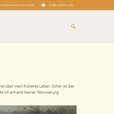
sind telefonisch zu erreichen
email
info@typ3family.de
search
EN
el über mein früheres Leben. Sicher ist das
nte ich anhand meiner Tätowierung