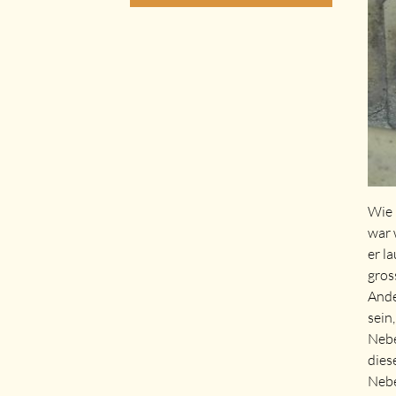
Wie 
war 
er l
gros
Ande
sein
Nebe
dies
Nebe