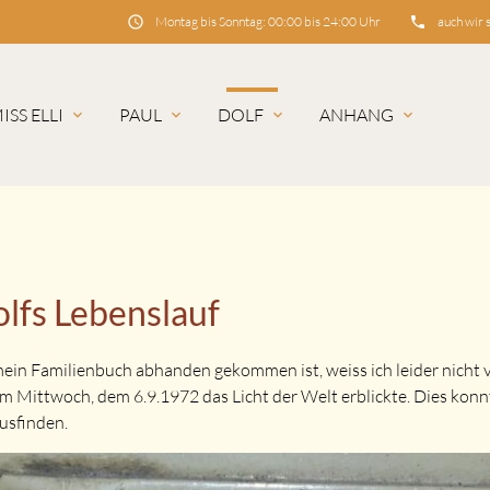
schedule
Montag bis Sonntag: 00:00 bis 24:00 Uhr
phone
auch wir 
ISS ELLI
PAUL
DOLF
ANHANG
hbegriffe
SUCH
lfs Lebenslauf
ein Familienbuch abhanden gekommen ist, weiss ich leider nicht vi
am Mittwoch, dem 6.9.1972 das Licht der Welt erblickte. Dies kon
usfinden.