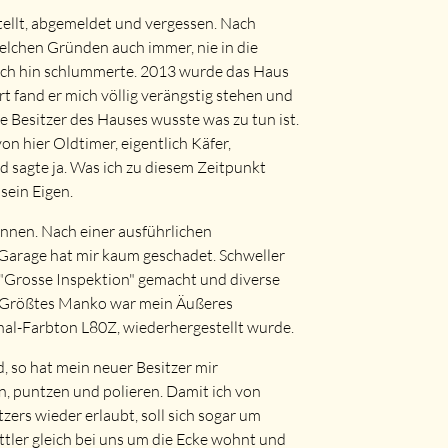
tellt, abgemeldet und vergessen. Nach
elchen Gründen auch immer, nie in die
 sich hin schlummerte. 2013 wurde das Haus
rt fand er mich völlig verängstig stehen und
e Besitzer des Hauses wusste was zu tun ist.
n hier Oldtimer, eigentlich Käfer,
d sagte ja. Was ich zu diesem Zeitpunkt
sein Eigen.
nen. Nach einer ausführlichen
 Garage hat mir kaum geschadet. Schweller
e "Grosse Inspektion" gemacht und diverse
en. Größtes Manko war mein Äußeres
inal-Farbton L80Z, wiederhergestellt wurde.
, so hat mein neuer Besitzer mir
, puntzen und polieren. Damit ich von
rs wieder erlaubt, soll sich sogar um
ler gleich bei uns um die Ecke wohnt und