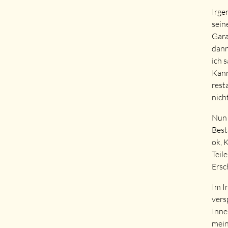
Irge
sein
Gara
dann
ich 
Kann
rest
nich
Nun 
Best
ok, 
Teil
Ersc
Im I
vers
Inne
mein